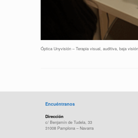
Óptica Unyvisión – Terapia visual, auditiva, baja visión
Encuéntranos
Dirección
c/ Benjamín de Tudela, 33
31008 Pamplona – Navarra