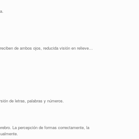
a.
e reciben de ambos ojos, reducida visión en relieve…
rsión de letras, palabras y números.
cerebro. La percepción de formas correctamente, la
isualmente.