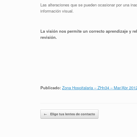
Las alteraciones que se pueden ocasionar por una inad
información visual.
La visión nos permite un correcto aprendizaje y 
revisión.
Publicado:
Zona Hospitalaria – ZHn34 – Mar/Abr 201
Navegador de artículos
←
Elige tus lentes de contacto