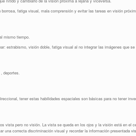
 nítido y cambiarlo de la visión próxima a lejana y viceversa.
borrosa, fatiga visual, mala comprensión y evitar las tareas en visión próxim
 al mismo tiempo.
r: estrabismo, visión doble, fatiga visual al no integrar las imágenes que s
 , deportes.
reccional, tener estas habilidades espaciales son básicas para no tener inve
os vista pero no visión. La vista se queda en los ojos y la visión está en el 
lar una correcta discriminación visual y recordar la información presentada v